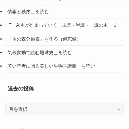
情報と秩序＿を読む
IT・AI本がたまっていく＿未読・半読・一読の本 ５
「本の森分類表」を作る（備忘録）
気候変動で読む地球史＿を読む
若い読者に贈る美しい生物学講義＿を読む
過去の投稿
過
去
の
投