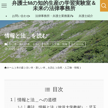
弁護士Mの知的生産の学習実験室＆
未来の法律事務所
お問い合わせ
法律事務所・弁護士業務案内
弁護士紹介
情報と法＿を読む
古い本・新しい本＿を読む
自然・人工物・情報
法とルール
2025-11-02
ホーム
本の森
古い本・新しい本＿を読む
自然・人工物・情報
目次
情報と法＿への道標
書誌＿情報と法（放送大学教材）：児玉