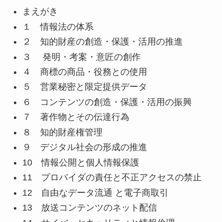
まえがき
１ 情報法の体系
２ 知的財産の創造・保護・活用の推進
３ 発明・考案・意匠の創作
４ 商標の商品・役務との使用
５ 営業秘密と限定提供データ
６ コンテンツの創造・保護・活用の振興
７ 著作物とその伝達行為
８ 知的財産権管理
９ デジタル社会の形成の推進
10 情報公開と個人情報保護
11 プロバイダの責任と不正アクセスの禁止
12 自由なデータ流通 と電子商取引
13 放送コンテンツのネット配信