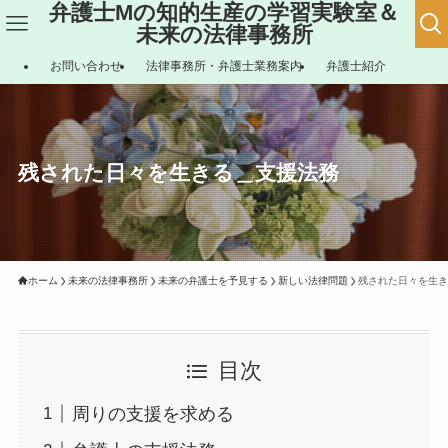
弁護士Mの知的生産の学習実験室＆
未来の法律事務所
お問い合わせ
法律事務所・弁護士業務案内
弁護士紹介
残された日々を生きる＿支援法務
ホーム
未来の法律事務所
未来の弁護士を予見する
新しい法律問題
残された日々を生き
目次
周りの支援を求める