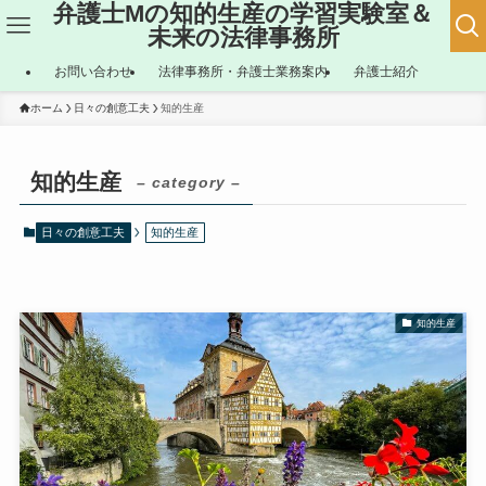
弁護士Mの知的生産の学習実験室＆
未来の法律事務所
お問い合わせ
法律事務所・弁護士業務案内
弁護士紹介
ホーム
日々の創意工夫
知的生産
知的生産
– category –
日々の創意工夫
知的生産
知的生産