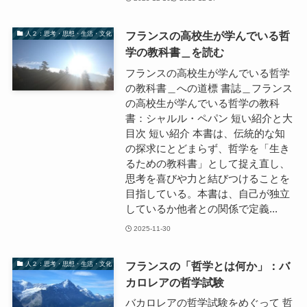
フランスの高校生が学んでいる哲
人２：思考・思想・生活・文化
学の教科書＿を読む
フランスの高校生が学んでいる哲学
の教科書＿への道標 書誌＿フランス
の高校生が学んでいる哲学の教科
書：シャルル・ペパン 短い紹介と大
目次 短い紹介 本書は、伝統的な知
の探求にとどまらず、哲学を「生き
るための教科書」として捉え直し、
思考を喜びや力と結びつけることを
目指している。本書は、自己が独立
しているか他者との関係で定義...
2025-11-30
フランスの「哲学とは何か」：バ
人２：思考・思想・生活・文化
カロレアの哲学試験
バカロレアの哲学試験をめぐって 哲