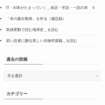
IT・AI本がたまっていく＿未読・半読・一読の本 ５
「本の森分類表」を作る（備忘録）
気候変動で読む地球史＿を読む
若い読者に贈る美しい生物学講義＿を読む
過去の投稿
過
去
の
投
カテゴリー
稿