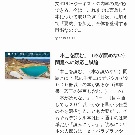
文のPDFやテキストの内容の要約が
できる。今は、これまでに言及した
本について取り急ぎ「目次」に加え
て「要約」を加え、全体を整備する
段階なので...
2025-11-23
「本＿を読む」（本が読めない）
人２：思考・思想・生活・文化
問題への対応＿試論
「本＿を読む」（本が読めない）問
題とは？ 私の手元にはデジタルで９
０００冊以上の本があるが（語学
書、若干の漫画も含む。）、この
「本が読めない」。1日１冊目を通
しても２０年以上かかる量から任意
の本を選択することも大変だし、そ
もそもデジタル本は目を通すのは簡
単だが「読みにくい」。読みにくい
本の大部分は、文・パラグラフや