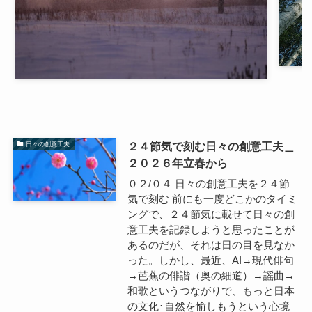
２４節気で刻む日々の創意工夫＿
日々の創意工夫
２０２６年立春から
０２/０４ 日々の創意工夫を２４節
気で刻む 前にも一度どこかのタイミ
ングで、２４節気に載せて日々の創
意工夫を記録しようと思ったことが
あるのだが、それは日の目を見なか
った。しかし、最近、AI→現代俳句
→芭蕉の俳諧（奥の細道）→謡曲→
和歌というつながりで、もっと日本
の文化･自然を愉しもうという心境