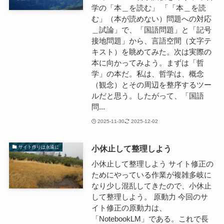
学の「本＿を読む」 「「本＿を読
む」（本が読めない）問題への対応
＿試論」で、「国語問題」と「記号
接地問題」から、言語空間（文字テ
キスト）を眺めてみた。次は実際の
本に向かってみよう。まずは「哲
学」の本だ。私は、哲学は、概念
（観念）とその周辺を整序するツー
ルだと思う。したがって、「国語
問...
2025-11-30
2025-12-02
小休止して整理しよう
サイト作りは永遠に
小休止して整理しよう サイト修正の
ためにやっている作業が複雑多岐に
なり少し混乱してきたので、小休止
して整理しよう。 原動力 今回のサ
イト修正の原動力は、
「NotebookLM」である。これで長