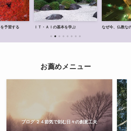
」を予習する
ＩＴ・ＡＩの基本を学ぶ
なぜ今、仏教な
ブログ ２４節気で刻む日々の創意工夫