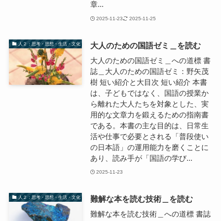
章...
2025-11-23
2025-11-25
大人のための国語ゼミ＿を読む
人２：思考・思想・生活・文化
大人のための国語ゼミ＿への道標 書
誌＿大人のための国語ゼミ：野矢茂
樹 短い紹介と大目次 短い紹介 本書
は、子どもではなく、国語の授業か
ら離れた大人たちを対象とした、実
用的な文章力を鍛えるための指南書
である。本書の主な目的は、日常生
活や仕事で必要とされる「普段使い
の日本語」の運用能力を磨くことに
あり、読み手が「国語の学び...
2025-11-23
難解な本を読む技術＿を読む
人２：思考・思想・生活・文化
難解な本を読む技術＿への道標 書誌