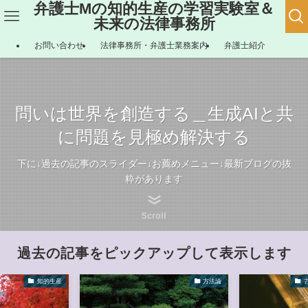
弁護士Mの知的生産の学習実験室＆
未来の法律事務所
お問い合わせ
法律事務所・弁護士業務案内
弁護士紹介
問いは世界を創造する＿生成AIと共
に問題を見極め解決する
下に↓過去の記事のスライダー↓お薦めメニュー↓最新ブログの抜
粋があります
Scroll
過去の記事をピックアップして表示します
知的生産
方法論