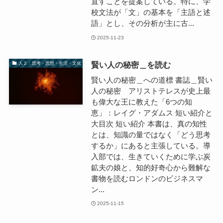
直すことを提案している。特に、学
校文法が「文」の基本を「主語と述
語」とし、その分析が主に古...
2025-11-23
賢い人の秘密＿を読む
人２：思考・思想・生活・文化
賢い人の秘密＿への道標 書誌＿賢い
人の秘密 アリストテレスが史上最
も偉大な王に教えた「6つの知
恵」：レイグ・アダムス 短い紹介と
大目次 短い紹介 本書は、真の知性
とは、知識の量ではなく「どう思考
するか」にあると主張している。導
入部では、生きていくために学ぶ炭
鉱夫の娘と、知的好奇心から難解な
書物を読むロンドンのビジネスマ
ン...
2025-11-15