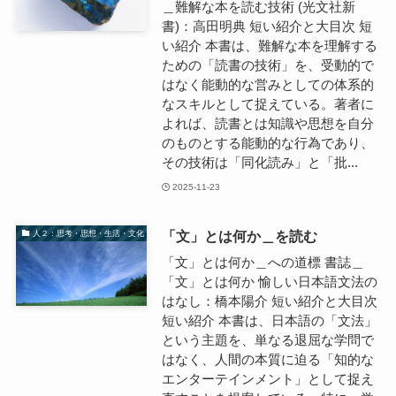
＿難解な本を読む技術 (光文社新
書)：高田明典 短い紹介と大目次 短
い紹介 本書は、難解な本を理解する
ための「読書の技術」を、受動的で
はなく能動的な営みとしての体系的
なスキルとして捉えている。著者に
よれば、読書とは知識や思想を自分
のものとする能動的な行為であり、
その技術は「同化読み」と「批...
2025-11-23
「文」とは何か＿を読む
人２：思考・思想・生活・文化
「文」とは何か＿への道標 書誌＿
「文」とは何か 愉しい日本語文法の
はなし：橋本陽介 短い紹介と大目次
短い紹介 本書は、日本語の「文法」
という主題を、単なる退屈な学問で
はなく、人間の本質に迫る「知的な
エンターテインメント」として捉え