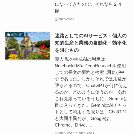
になってきたので、それなら２４
節...
2026-02-04
迷路としてのAIサービス：個人の
知的生産
知的生産と業務の自動化・効率化
を阻むもの
導入 私の生成AIの利用は、
NotebookLMやDeepReseachを使用
しての長文の要約と検索･調査が中
心であった。しかしそれでは用途が
限られるので、ChatGPTが何に使え
るのか、どのように使うのか、あれ
これ見繕っているうちに、Geminiも
目に入ってきた。GeminiはAIチャッ
トとして利用する限りは、ChatGPT
と大同小異だが、Googleは、
Chrome、Drive、...
2025-12-16
2025-12-17