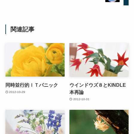
関連記事
同時並行的ＩＴパニック
ウインドウズ８とKINDLE
本再論
2012-10-29
2012-10-31