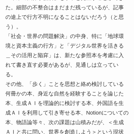
た。細部の不整合はまだまだ残っているが、記事
の途上で行方不明になることはないだろう（と思
う）。
「社会・世界の問題解決」の中身、特に「地球環
境と資本主義の行方」と「デジタル世界を活きる
＿その活用と陥穽」は、新たな参照本を考慮に入
れて書き直す必要があるが、見通しは立ってい
る。
その他、「歩く」ことを思想と絡め検討している
何冊かの本、身近な自然を経験することを論じた
本、生成ＡＩを理論的に検討する本、外国語を生
成ＡＩを利用して引き寄せる本、Notionについての
本、物語論等々、次の課題は山積みだが、＜生成
ＡＩと共に問い、世界を創造しよう＞という現状