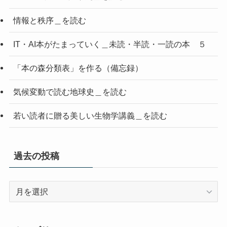
情報と秩序＿を読む
IT・AI本がたまっていく＿未読・半読・一読の本 ５
「本の森分類表」を作る（備忘録）
気候変動で読む地球史＿を読む
若い読者に贈る美しい生物学講義＿を読む
過去の投稿
過
去
の
投