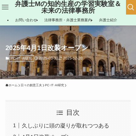
弁護士Mの知的生産の学習実験室＆
未来の法律事務所
お問い合わせ
法律事務所・弁護士業務案内
弁護士紹介
2025年4月1日改装オープン
2025-03-31
2025-12-20
PC･IT･AI研究
ホーム
日々の創意工夫
PC･IT･AI研究
目次
久しぶりに頭の凝りが取れつつある