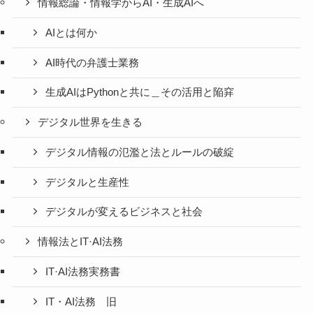
情報総論・情報学からAI・生成AIへ
AIとは何か
AI時代の弁護士業務
生成AIはPythonと共に＿その活用と陥穽
デジタル世界を生きる
デジタル情報の氾濫と法とルールの破綻
デジタルと生産性
デジタルが変えるビジネスと社会
情報法とIT·AI法務
IT·AI法務実務書
IT・AI法務 旧