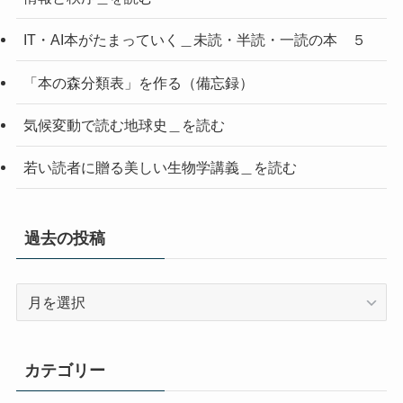
IT・AI本がたまっていく＿未読・半読・一読の本 ５
「本の森分類表」を作る（備忘録）
気候変動で読む地球史＿を読む
若い読者に贈る美しい生物学講義＿を読む
過去の投稿
過
去
の
投
カテゴリー
稿