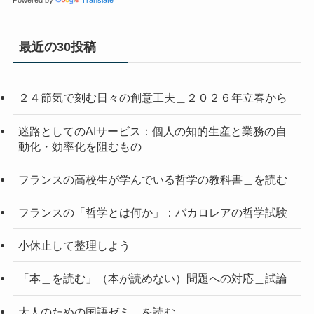
Powered by
Translate
最近の30投稿
２４節気で刻む日々の創意工夫＿２０２６年立春から
迷路としてのAIサービス：個人の知的生産と業務の自
動化・効率化を阻むもの
フランスの高校生が学んでいる哲学の教科書＿を読む
フランスの「哲学とは何か」：バカロレアの哲学試験
小休止して整理しよう
「本＿を読む」（本が読めない）問題への対応＿試論
大人のための国語ゼミ＿を読む