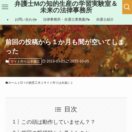
弁護士Mの知的生産の学習実験室＆
未来の法律事務所
お問い合わせ
法律事務所・弁護士業務案内
弁護士紹介
前回の投稿から１か月も間が空いてしま
った
2019-03-25
2025-10-05
サイト作りは永遠に
ホーム
日々の創意工夫
サイト作りは永遠に
目次
この頭は動作していません？？