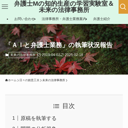
弁護士Mの知的生産の学習実験室＆
未来の法律事務所
お問い合わせ
法律事務所・弁護士業務案内
弁護士紹介
「ＡＩと弁護士業務」の執筆状況報告
2019-04-02
2025-02-18
未来の法律事務所
ホーム
日々の創意工夫
未来の法律事務所
目次
原稿を執筆する