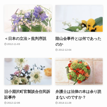
＜日本の立法＞批判序説
陸山会事件とは何であった
のか
2012-11-03
2012-12-04
旧小淵沢町官製談合住民訴
弁護士は法律の本は余り読
訟事件
まないのですか？
2012-12-06
2014-11-28