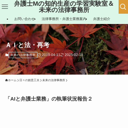
弁護士Mの知的生産の学習実験室＆
未来の法律事務所
お問い合わせ
法律事務所・弁護士業務案内
弁護士紹介
ＡＩと法・再考
2019-04-11
2025-02-18
未来の法律事務所
ホーム
日々の創意工夫
未来の法律事務所
「AIと弁護士業務」の執筆状況報告２