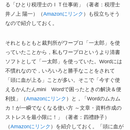
る「ひとり税理士のＩＴ仕事術」（著者：税理士
井ノ上 陽一）（
Amazonにリンク
）も役立ちそう
なので紹介しておく。
それともともと裁判所がワープロ「一太郎」を使
っていたことから，私もワープロというより清書
ソフトとして「一太郎」を使っていた。Wordには
不慣れなので，いろいろと勝手なことをされて
「頭に血が上る」ことが多い。そこで「今すぐ使
えるかんたん
mini
Wordで困ったときの解決＆便
利技」（
Amazonにリンク
）と，「Wordのムカム
カ！が一瞬でなくなる使い方 ～文章・資料作成の
ストレスを最小限に！」（著者：四禮静子）
（
Amazonにリンク
）を紹介しておく。「頭に血が