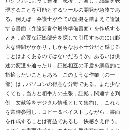
ログラムによって整理，思考，判断し，結論を表
現することを可能とするツールの開発が急務であ
る。例えば，弁護士が全ての証拠を踏まえて論証
する書面（弁論要旨や最終準備書面）を作成する
とき，必要な証拠部分を探して引用するのには膨
大な時間がかかり，しかもなお不十分だと感じる
ことはよくあるのではないだろうか。あるいは供
述の変遷を辿ったり，証拠相互の矛盾を網羅的に
指摘したいこともある。このような作業（の一
部）は，パソコンの得意な分野である。また少な
くても，当方と相手方の主張，証拠，関連する判
例，文献等をデジタル情報として集約し，これら
を常時参照し，コピー＆ベイストしながら，書面
を作成することは有益であるし，快感さえ伴う。