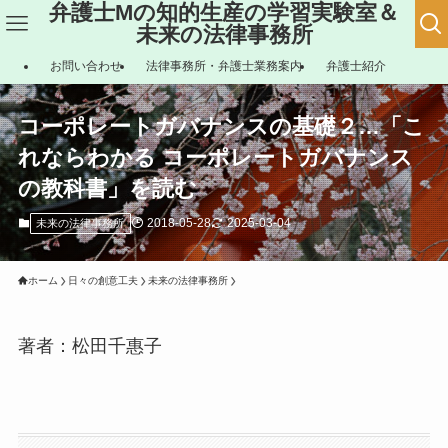
弁護士Mの知的生産の学習実験室＆
未来の法律事務所
お問い合わせ
法律事務所・弁護士業務案内
弁護士紹介
コーポレートガバナンスの基礎２…「こ
れならわかる コーポレートガバナンス
の教科書」を読む
2018-05-28
2025-03-04
未来の法律事務所
ホーム
日々の創意工夫
未来の法律事務所
著者：松田千惠子