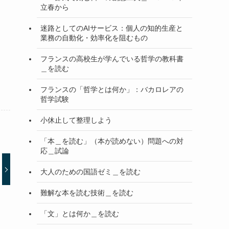
立春から
迷路としてのAIサービス：個人の知的生産と
業務の自動化・効率化を阻むもの
フランスの高校生が学んでいる哲学の教科書
＿を読む
フランスの「哲学とは何か」：バカロレアの
哲学試験
小休止して整理しよう
「本＿を読む」（本が読めない）問題への対
応＿試論
大人のための国語ゼミ＿を読む
難解な本を読む技術＿を読む
「文」とは何か＿を読む