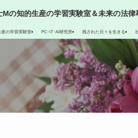
士Mの知的生産の学習実験室＆未来の法律
生産の学習実験室
PC･IT･AI研究所
残された日々を生きる