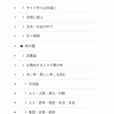
サイト作りは永遠に
自然に遊ぶ
文化・社会の中で
日々雑感
本の森
読書論
お薦めする１００冊の本
古い本・新しい本＿を読む
方法論
人１：人類・身心・行動
人２：思考・思想・生活・文化
集団・企業・政府