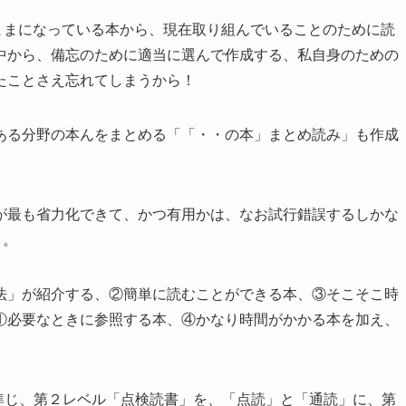
たままになっている本から、現在取り組んでいることのために読
中から、備忘のために適当に選んで作成する、私自身のための
たことさえ忘れてしまうから！
ある分野の本んをまとめる「「・・の本」まとめ読み」も作成
が最も省力化できて、かつ有用かは、なお試行錯誤するしかな
う。
法」が紹介する、②簡単に読むことができる本、③そこそこ時
①必要なときに参照する本、④かなり時間がかかる本を加え、
に準じ、第２レベル「点検読書」を、「点読」と「通読」に、第