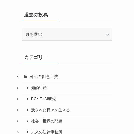
過去の投稿
過
去
の
投
カテゴリー
稿
日々の創意工夫
知的生産
PC･IT･AI研究
残された日々を生きる
社会・世界の問題
未来の法律事務所