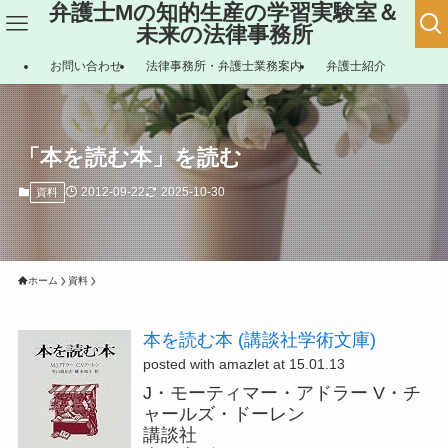
弁護士Mの知的生産の学習実験室＆
未来の法律事務所
お問い合わせ
法律事務所・弁護士業務案内
弁護士紹介
「本を読む本」を読む
2012-09-22
2025-10-30
資料
ホーム
資料
本を読む本 (講談社学術文庫)
posted with amazlet at 15.01.13
J・モーティマー・アドラー V・チ
ャールズ・ドーレン
講談社