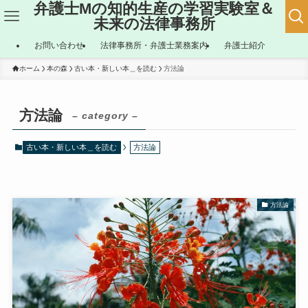
弁護士Mの知的生産の学習実験室＆
未来の法律事務所
お問い合わせ
法律事務所・弁護士業務案内
弁護士紹介
ホーム
本の森
古い本・新しい本＿を読む
方法論
方法論
– category –
古い本・新しい本＿を読む
方法論
方法論