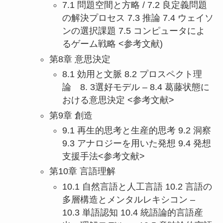
7.1 問題空間と方略 / 7.2 良定義問題
の解決プロセス 7.3 推論 7.4 ウェイソ
ンの選択課題 7.5 コンピュータによ
るゲーム戦略 <参考文献)
第8章 意思決定
8.1 効用と文脈 8.2 プロスペクト理
論 8. 3選好モデル – 8.4 葛藤状態に
おける意思決定 <参考文献>
第9章 創造
9.1 再生的思考と生産的思考 9.2 洞察
9.3 アナロジーを用いた発想 9.4 発想
支援手法<参考文献>
第10章 言語理解
10.1 自然言語と人工言語 10.2 言語の
多層構造とメンタルレキシコン –
10.3 単語認知 10.4 統語論的言語産