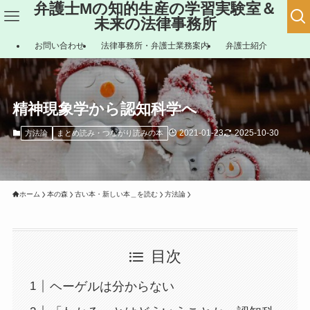
弁護士Mの知的生産の学習実験室＆
未来の法律事務所
お問い合わせ
法律事務所・弁護士業務案内
弁護士紹介
精神現象学から認知科学へ
2021-01-23
2025-10-30
方法論
まとめ読み・つながり読みの本
ホーム
本の森
古い本・新しい本＿を読む
方法論
目次
ヘーゲルは分からない