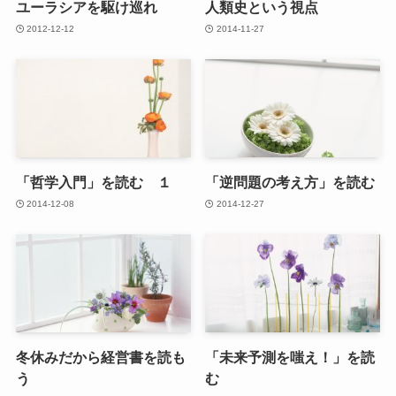
ユーラシアを駆け巡れ
人類史という視点
2012-12-12
2014-11-27
「哲学入門」を読む １
「逆問題の考え方」を読む
2014-12-08
2014-12-27
冬休みだから経営書を読も
「未来予測を嗤え！」を読
う
む