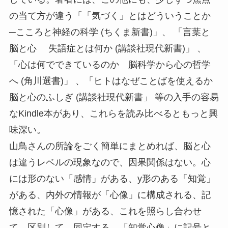
の当て方が違う「「気づく」とはどういうことか
─こころと神経の科学 (ちくま新書)」、 「言葉と
脳と心 失語症とは何か (講談社現代新書)」 、
「心は何でできているのか 脳科学から心の哲学
へ (角川選書)」 、「ヒトはなぜことばを使えるか
脳と心のふしぎ (講談社現代新書」 等の入手の容易
なKindle本があり、これらを読み比べるともっと興
味深い。
山鳥さんの所論をごく簡単にまとめれば、脳と心
は違うレベルの現象なので、因果関係はない。心
には形のない「感情」がある、y形のある「知覚」
がある、内外の情報が「心像」に構成される、記
憶された「心像」がある、これを照らし合わせ
て、区別して、同定する。「知覚心像」に記号と