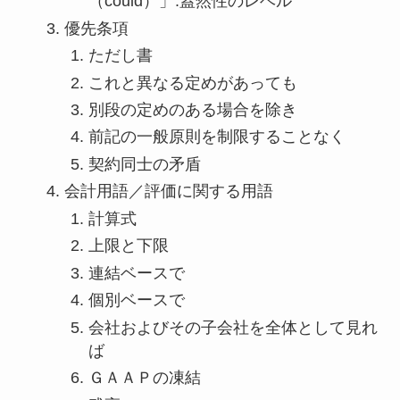
（could）」:蓋然性のレベル
優先条項
ただし書
これと異なる定めがあっても
別段の定めのある場合を除き
前記の一般原則を制限することなく
契約同士の矛盾
会計用語／評価に関する用語
計算式
上限と下限
連結ベースで
個別ベースで
会社およびその子会社を全体として見れ
ば
ＧＡＡＰの凍結