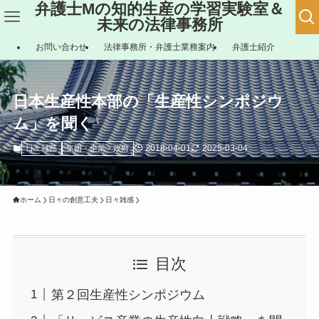
弁護士Mの知的生産の学習実験室＆
未来の法律事務所
お問い合わせ
法律事務所・弁護士業務案内
弁護士紹介
日本生産性本部の「生産性シンポジウ
ム」を聞く
2018-04-01
2025-03-04
日々雑感
集団・企業・政府
ホーム
日々の創意工夫
日々雑感
目次
第２回生産性シンポジウム