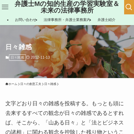
弁護士Mの知的生産の学習実験室＆
未来の法律事務所
お問い合わせ
法律事務所・弁護士業務案内
弁護士紹介
日々雑感
2012-11-13
日々雑感
ホーム
日々の創意工夫
日々雑感
文字どおり日々の雑感を投稿する。もっとも頭に
去来するすべての観念が日々の雑感であるとすれ
ば、そこから、「山ある日々」と「法とビジネス
の諸相」に関わる観念を控除した残り物というこ