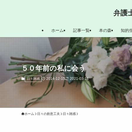
弁護
ホーム
記事一覧
本の森
知的
５０年前の私に会う
2014-12-15
2021-03-18
日々雑感
ホーム
日々の創意工夫
日々雑感