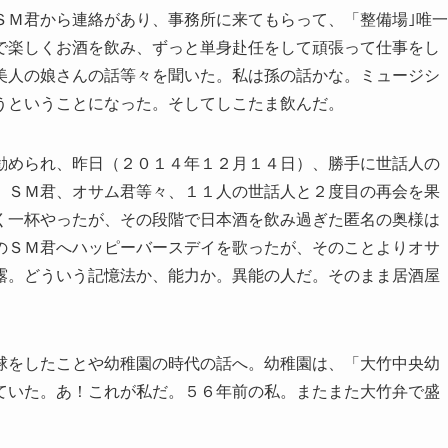
ＳＭ君から連絡があり、事務所に来てもらって、「整備場｣唯一
で楽しくお酒を飲み、ずっと単身赴任をして頑張って仕事をし
美人の娘さんの話等々を聞いた。私は孫の話かな。ミュージシ
うということになった。そしてしこたま飲んだ。
勧められ、昨日（２０１４年１２月１４日）、勝手に世話人の
、ＳＭ君、オサム君等々、１１人の世話人と２度目の再会を果
く一杯やったが、その段階で日本酒を飲み過ぎた匿名の奥様は
のＳＭ君へハッピーバースデイを歌ったが、そのことよりオサ
露。どういう記憶法か、能力か。異能の人だ。そのまま居酒屋
球をしたことや幼稚園の時代の話へ。幼稚園は、「大竹中央幼
ていた。あ！これが私だ。５６年前の私。またまた大竹弁で盛