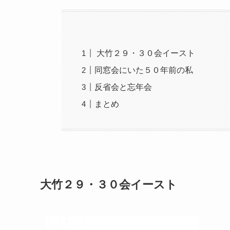
大竹２９・３０会イースト
同窓会にいた５０年前の私
反省会と忘年会
まとめ
大竹２９・３０会イースト