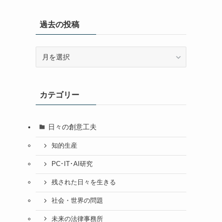
過去の投稿
過
去
の
投
カテゴリー
稿
日々の創意工夫
知的生産
PC･IT･AI研究
残された日々を生きる
社会・世界の問題
未来の法律事務所