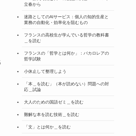
立春から
迷路としてのAIサービス：個人の知的生産と
業務の自動化・効率化を阻むもの
フランスの高校生が学んでいる哲学の教科書
＿を読む
フランスの「哲学とは何か」：バカロレアの
哲学試験
名
小休止して整理しよう
「本＿を読む」（本が読めない）問題への対
応＿試論
大人のための国語ゼミ＿を読む
難解な本を読む技術＿を読む
「文」とは何か＿を読む