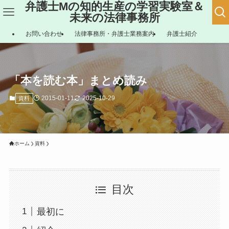
弁護士Mの知的生産の学習実験室＆
未来の法律事務所
お問い合わせ
法律事務所・弁護士業務案内
弁護士紹介
「本を読む本」まとめ読み
2015-01-11
2025-10-29
資料
ホーム
資料
目次
最初に