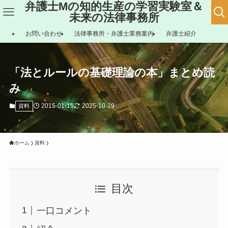
弁護士Mの知的生産の学習実験室＆
未来の法律事務所
お問い合わせ
法律事務所・弁護士業務案内
弁護士紹介
「法とルールの基礎理論の本」まとめ読
み
2015-01-15
2025-10-29
資料
ホーム
資料
目次
一口コメント