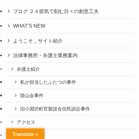
ブログ ２４節気で刻む日々の創意工夫
WHAT’S NEW
ようこそ＿サイト紹介
法律事務所・弁護士業務案内
弁護士紹介
私が担当したふたつの事件
陸山会事件
旧小淵沢町官製談合住民訴訟事件
アクセス
Translate »
お問い合わせ