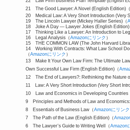
22 Law Firm
Business
Plan Template (English E
21
The Good Lawyer: A Novel (English Edition)
20
Medical Law: A Very Short Introduction (Very 
19
The Lincoln Lawyer (Mickey Haller Series)（
18
Joke A Day — Lawyer Jokes (English Edition
17
Thinking Like a Lawyer: An Introduction to 
16
Legal Analysis（
Amazonにリンク
）
15
THE COMMON LAW (The John Harvard Libra
14
Working With Contracts: What Law School Doe
（
Amazonにリンク
）
13
Make It Your Own Law Firm: The Ultimate Law
Own Successful Law Firm (English Edition)（
Ama
12
The End of Lawyers?: Rethinking the Nature 
11
Law: A Very Short Introduction (Very Short Int
10
Law and Economics in Developing Countrie
9
Principles and Methods of Law and Economics
8
Essentials of Business Law（
Amazonにリンク
7
The Path of the Law (English Edition)（
Amaz
6
The Lawyer’s Guide to Writing Well（
Amazo