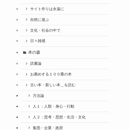
サイト作りは永遠に
自然に遊ぶ
文化・社会の中で
日々雑感
本の森
読書論
お薦めする１００冊の本
古い本・新しい本＿を読む
方法論
人１：人類・身心・行動
人２：思考・思想・生活・文化
集団・企業・政府