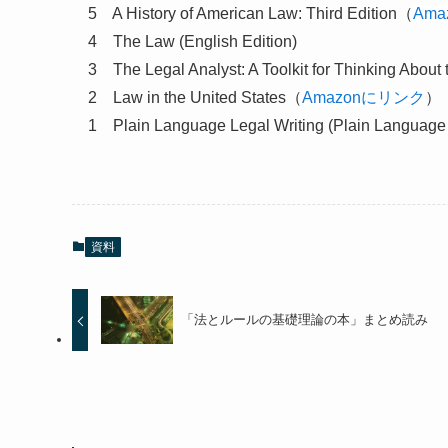
5
A History of American Law: Third Edition（
Am
4
The Law (English Edition)
3
The Legal Analyst: A Toolkit for Thinking Abou
2
Law in the United States（
Amazonにリンク
）
1
Plain Language Legal Writing (Plain Language
資料
「法とルールの基礎理論の本」まとめ読み