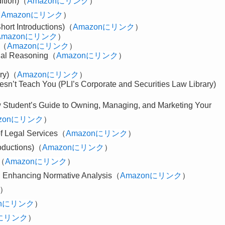
dition)（
Amazonにリンク
）
（
Amazonにリンク
）
Short Introductions)（
Amazonにリンク
）
Amazonにリンク
）
)（
Amazonにリンク
）
Legal Reasoning（
Amazonにリンク
）
ry)（
Amazonにリンク
）
sn’t Teach You (PLI’s Corporate and Securities Law Library)
 Student’s Guide to Owning, Managing, and Marketing Your
zonにリンク
）
of Legal Services（
Amazonにリンク
）
roductions)（
Amazonにリンク
）
s（
Amazonにリンク
）
: Enhancing Normative Analysis（
Amazonにリンク
）
）
onにリンク
）
nにリンク
）