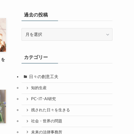
過去の投稿
過
去
の
投
カテゴリー
稿
」を
日々の創意工夫
知的生産
PC･IT･AI研究
残された日々を生きる
社会・世界の問題
未来の法律事務所