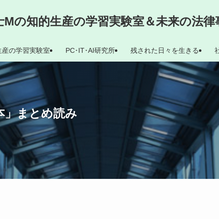
士Mの知的生産の学習実験室＆未来の法律
生産の学習実験室
PC･IT･AI研究所
残された日々を生きる
dle本」まとめ読み