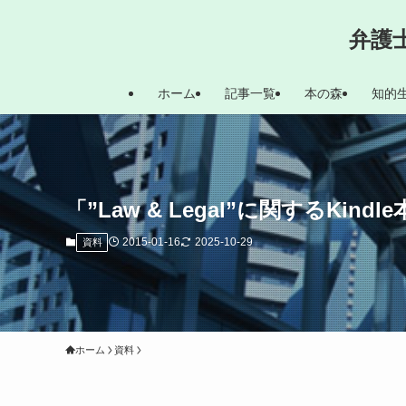
弁護
ホーム
記事一覧
本の森
知的
「”Law & Legal”に関するKin
2015-01-16
2025-10-29
資料
ホーム
資料