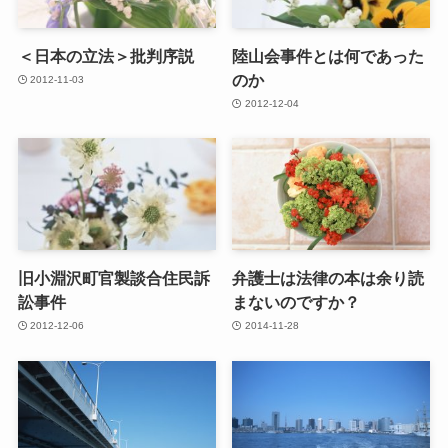
＜日本の立法＞批判序説
陸山会事件とは何であった
のか
2012-11-03
2012-12-04
旧小淵沢町官製談合住民訴
弁護士は法律の本は余り読
訟事件
まないのですか？
2012-12-06
2014-11-28