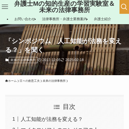
弁護士Mの知的生産の学習実験室＆
未来の法律事務所
お問い合わせ
法律事務所・弁護士業務案内
弁護士紹介
「シンポジウム 人工知能が法務を変え
る？」を聞く
2017-12-05
2025-02-18
未来の法律事務所
ホーム
日々の創意工夫
未来の法律事務所
目次
人工知能が法務を変える？