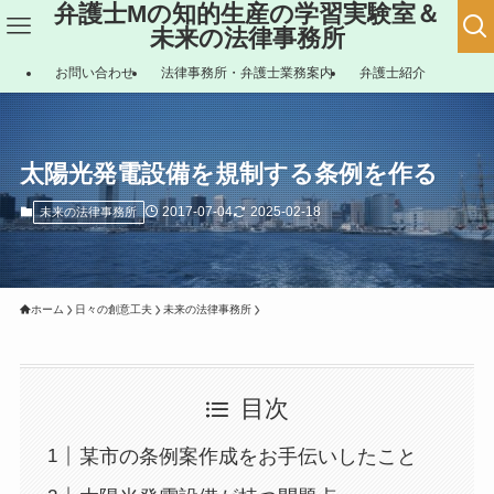
弁護士Mの知的生産の学習実験室＆
未来の法律事務所
お問い合わせ
法律事務所・弁護士業務案内
弁護士紹介
太陽光発電設備を規制する条例を作る
2017-07-04
2025-02-18
未来の法律事務所
ホーム
日々の創意工夫
未来の法律事務所
目次
某市の条例案作成をお手伝いしたこと