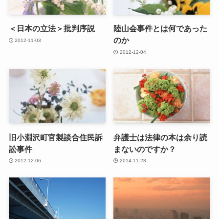
＜日本の立法＞批判序説
陸山会事件とは何であった
のか
2012-11-03
2012-12-04
旧小淵沢町官製談合住民訴
弁護士は法律の本は余り読
訟事件
まないのですか？
2012-12-06
2014-11-28