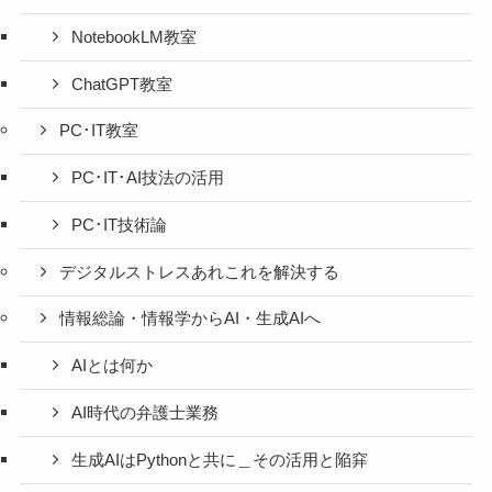
NotebookLM教室
ChatGPT教室
PC･IT教室
PC･IT･AI技法の活用
PC･IT技術論
デジタルストレスあれこれを解決する
情報総論・情報学からAI・生成AIへ
AIとは何か
AI時代の弁護士業務
生成AIはPythonと共に＿その活用と陥穽