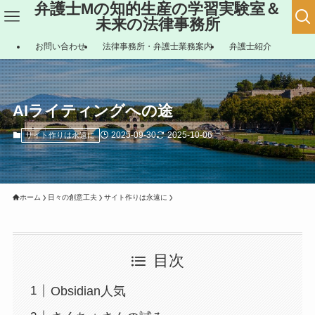
弁護士Mの知的生産の学習実験室＆
未来の法律事務所
お問い合わせ
法律事務所・弁護士業務案内
弁護士紹介
AIライティングへの途
2025-09-30
2025-10-06
サイト作りは永遠に
ホーム
日々の創意工夫
サイト作りは永遠に
目次
Obsidian人気