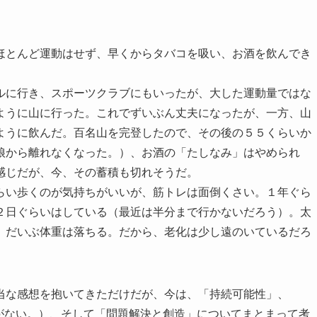
ほとんど運動はせず、早くからタバコを吸い、お酒を飲んでき
ルに行き、スポーツクラブにもいったが、大した運動量ではな
ように山に行った。これでずいぶん丈夫になったが、一方、山
ように飲んだ。百名山を完登したので、その後の５５くらいか
娘から離れなくなった。）、お酒の「たしなみ」はやめられ
感じだが、今、その蓄積も切れそうだ。
らい歩くのが気持ちがいいが、筋トレは面倒くさい。１年ぐら
２日ぐらいはしている（最近は半分まで行かないだろう）。太
、だいぶ体重は落ちる。だから、老化は少し遠のいているだろ
当な感想を抱いてきただけだが、今は、「持続可能性」、
がない。）、そして「問題解決と創造」についてまとまって考