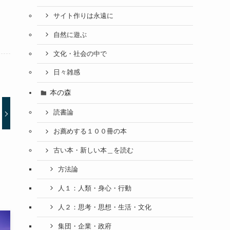
サイト作りは永遠に
自然に遊ぶ
文化・社会の中で
日々雑感
本の森
読書論
お薦めする１００冊の本
古い本・新しい本＿を読む
方法論
人１：人類・身心・行動
人２：思考・思想・生活・文化
集団・企業・政府