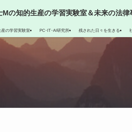
士Mの知的生産の学習実験室＆未来の法律
生産の学習実験室
PC･IT･AI研究所
残された日々を生きる