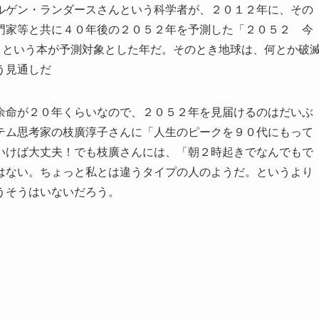
ルゲン・ランダースさんという科学者が、２０１２年に、その
門家等と共に４０年後の２０５２年を予測した「２０５２ 今
ク）という本が予測対象とした年だ。そのとき地球は、何とか破
う見通しだ
余命が２０年くらいなので、２０５２年を見届けるのはだいぶ
テム思考家の枝廣淳子さんに「人生のピークを９０代にもって
いけば大丈夫！でも枝廣さんには、「朝２時起きでなんでもで
はない。ちょっと私とは違うタイプの人のようだ。というより
うそうはいないだろう。