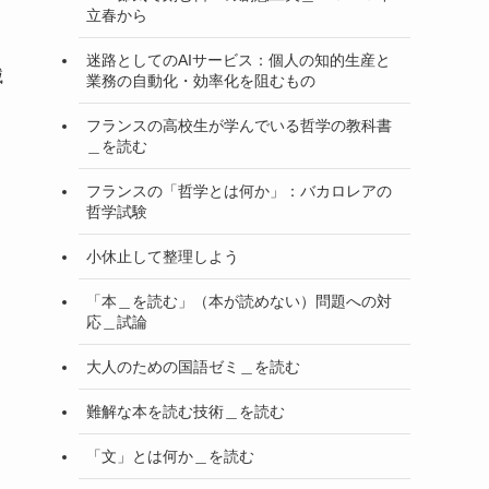
立春から
迷路としてのAIサービス：個人の知的生産と
滅
業務の自動化・効率化を阻むもの
フランスの高校生が学んでいる哲学の教科書
＿を読む
フランスの「哲学とは何か」：バカロレアの
哲学試験
小休止して整理しよう
「本＿を読む」（本が読めない）問題への対
応＿試論
大人のための国語ゼミ＿を読む
難解な本を読む技術＿を読む
「文」とは何か＿を読む