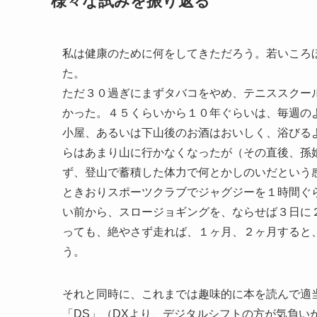
様々な試みを振り返る
私は健康のために何をしてきただろう。若いころ
た。
ただ３０過ぎにまずタバコをやめ、テニススクー
かった。４５くらいから１０年ぐらいは、毎週の
小屋、あるいは下山後のお酒はおいしく、浴びる
らはあまり山に行かなくなったが（その直後、孫
ず、登山で蓄積した体力で何とかしのいだという
ときおりスポーツクラブでジャグジーを１時間ぐ
い前から、スロージョギングを、ならせば３日に
っても、絶やさず走れば、１ヶ月、２ヶ月すると
う。
それと同時に、これまでは趣味的に本を読んで適
「DS」（DXより、デジタルシフトの方が気負い