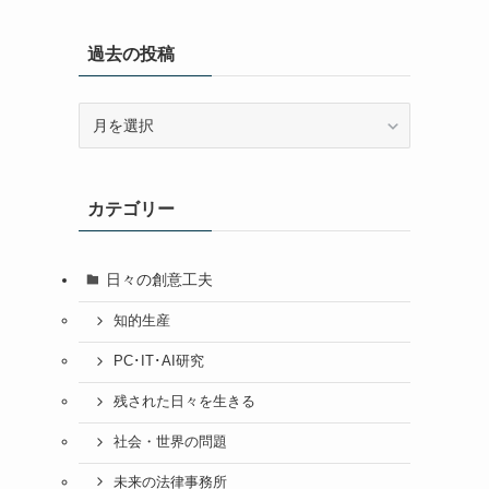
過去の投稿
過
去
の
投
カテゴリー
稿
日々の創意工夫
知的生産
PC･IT･AI研究
残された日々を生きる
社会・世界の問題
未来の法律事務所