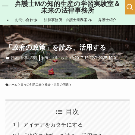
弁護士Mの知的生産の学習実験室＆
未来の法律事務所
お問い合わせ
法律事務所・弁護士業務案内
弁護士紹介
「政府の政策」を読み、活用する
2017-12-12
2025-10-01
社会・世界の問題
集団・企業・政府
ホーム
日々の創意工夫
社会・世界の問題
目次
アイデアをカタチにする