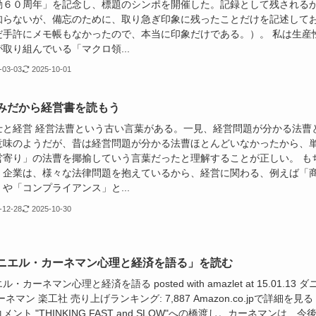
動６０周年」を記念し、標題のシンポを開催した。記録として残される
知らないが、備忘のために、取り急ぎ印象に残ったことだけを記述して
だ手許にメモ帳もなかったので、本当に印象だけである。）。 私は生産
取り組んでいる「マクロ領...
-03-03
2025-10-01
みだから経営書を読もう
士と経営 経営法曹という古い言葉がある。一見、経営問題が分かる法曹
意味のようだが、昔は経営問題が分かる法曹ほとんどいなかったから、
営寄り」の法曹を揶揄していう言葉だったと理解することが正しい。 も
、企業は、様々な法律問題を抱えているから、経営に関わる、例えば「
や「コンプライアンス」と...
-12-28
2025-10-30
ニエル・カーネマン心理と経済を語る」を読む
・カーネマン心理と経済を語る posted with amazlet at 15.01.13 ダ
ーネマン 楽工社 売り上げランキング: 7,887 Amazon.co.jpで詳細を見
メント "THINKING,FAST and SLOW"への橋渡し。カーネマンは、今