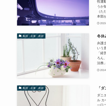
性運
うか
（た
本部が
2015
冬休
集団・企業・政府
弁護
いう
「経
ろん
法務」
2014
「ダ
集団・企業・政府
ダニエル
ル カ
一口コ