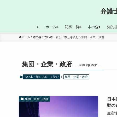
弁護
ホーム
記事一覧
本の森
知的
ホーム
本の森
古い本・新しい本＿を読む
集団・企業・政府
集団・企業・政府
– category –
古い本・新しい本＿を読む
集団・企業・政府
日本
集団・企業・政府
動の
生産