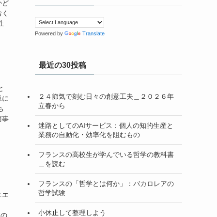
かど
おく
性
Powered by
Translate
最近の30投稿
と
２４節気で刻む日々の創意工夫＿２０２６年
単に
立春から
ち
商事
迷路としてのAIサービス：個人の知的生産と
業務の自動化・効率化を阻むもの
フランスの高校生が学んでいる哲学の教科書
＿を読む
フランスの「哲学とは何か」：バカロレアの
哲学試験
ニエ
る
小休止して整理しよう
後の