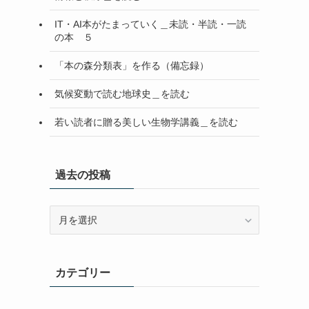
IT・AI本がたまっていく＿未読・半読・一読
の本 ５
「本の森分類表」を作る（備忘録）
気候変動で読む地球史＿を読む
若い読者に贈る美しい生物学講義＿を読む
過去の投稿
過
去
の
投
カテゴリー
稿