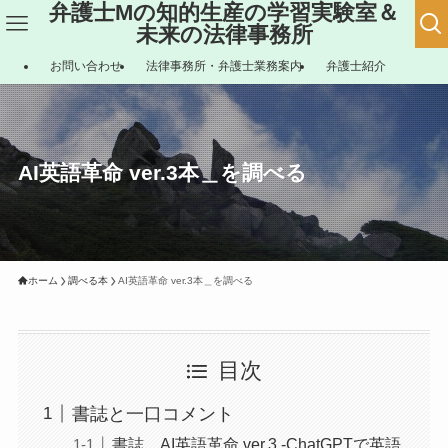
弁護士Mの知的生産の学習実験室＆
未来の法律事務所
お問い合わせ
法律事務所・弁護士業務案内
弁護士紹介
AI英語革命 ver.3本＿を調べる
ホーム
調べる本
AI英語革命 ver.3本＿を調べる
目次
書誌と一口コメント
書誌＿AI英語革命 ver.3 -ChatGPTで英語