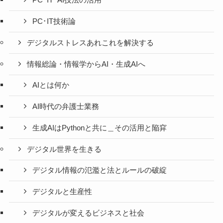
PC･IT･AI技法の活用
PC･IT技術論
デジタルストレスあれこれを解決する
情報総論・情報学からAI・生成AIへ
AIとは何か
AI時代の弁護士業務
生成AIはPythonと共に＿その活用と陥穽
デジタル世界を生きる
デジタル情報の氾濫と法とルールの破綻
デジタルと生産性
デジタルが変えるビジネスと社会