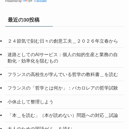
Powered by
Translate
最近の30投稿
２４節気で刻む日々の創意工夫＿２０２６年立春から
迷路としてのAIサービス：個人の知的生産と業務の自
動化・効率化を阻むもの
フランスの高校生が学んでいる哲学の教科書＿を読む
フランスの「哲学とは何か」：バカロレアの哲学試験
小休止して整理しよう
「本＿を読む」（本が読めない）問題への対応＿試論
大人のための国語ゼミ＿を読む