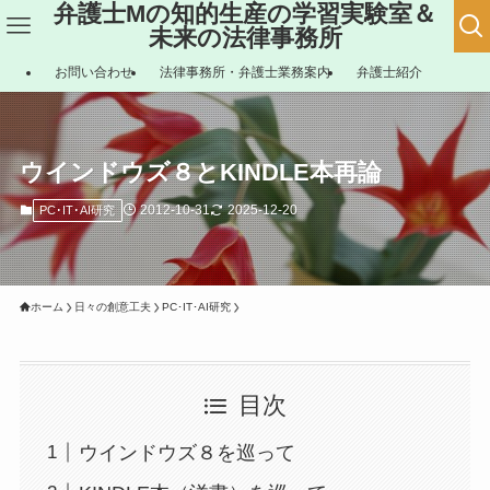
弁護士Mの知的生産の学習実験室＆
未来の法律事務所
お問い合わせ
法律事務所・弁護士業務案内
弁護士紹介
ウインドウズ８とKINDLE本再論
2012-10-31
2025-12-20
PC･IT･AI研究
ホーム
日々の創意工夫
PC･IT･AI研究
目次
ウインドウズ８を巡って