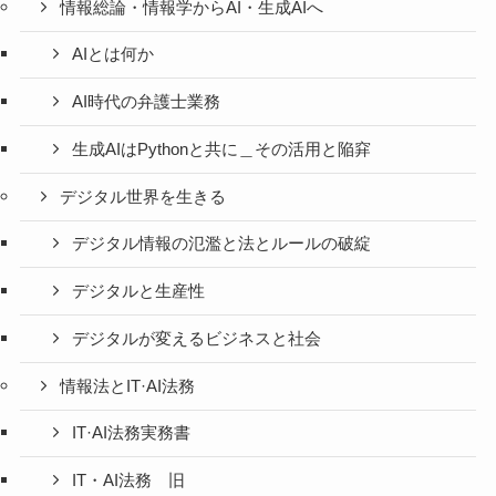
情報総論・情報学からAI・生成AIへ
AIとは何か
AI時代の弁護士業務
生成AIはPythonと共に＿その活用と陥穽
デジタル世界を生きる
デジタル情報の氾濫と法とルールの破綻
デジタルと生産性
デジタルが変えるビジネスと社会
情報法とIT·AI法務
IT·AI法務実務書
IT・AI法務 旧