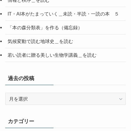
IT・AI本がたまっていく＿未読・半読・一読の本 ５
「本の森分類表」を作る（備忘録）
気候変動で読む地球史＿を読む
若い読者に贈る美しい生物学講義＿を読む
過去の投稿
過
去
の
投
カテゴリー
稿