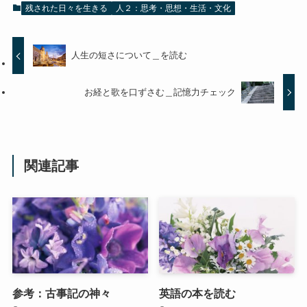
残された日々を生きる
人２：思考・思想・生活・文化
人生の短さについて＿を読む
お経と歌を口ずさむ＿記憶力チェック
関連記事
参考：古事記の神々
英語の本を読む