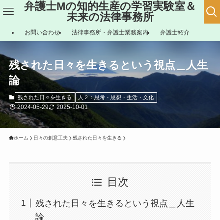
弁護士Mの知的生産の学習実験室＆
未来の法律事務所
お問い合わせ
法律事務所・弁護士業務案内
弁護士紹介
残された日々を生きるという視点＿人生
論
残された日々を生きる
人２：思考・思想・生活・文化
2024-05-29
2025-10-01
ホーム
日々の創意工夫
残された日々を生きる
目次
残された日々を生きるという視点＿人生
論