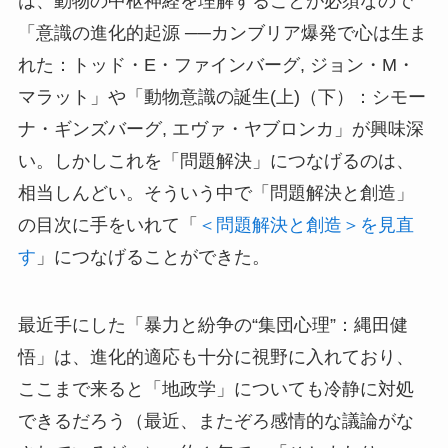
は、動物の中枢神経を理解することが必須なので
「意識の進化的起源 ──カンブリア爆発で心は生ま
れた：トッド・E・ファインバーグ, ジョン・M・
マラット」や「動物意識の誕生(上)（下）：シモー
ナ・ギンズバーグ, エヴァ・ヤブロンカ」が興味深
い。しかしこれを「問題解決」につなげるのは、
相当しんどい。そういう中で「問題解決と創造」
の目次に手をいれて「
＜問題解決と創造＞を見直
す
」につなげることができた。
最近手にした「暴力と紛争の“集団心理”：縄田健
悟」は、進化的適応も十分に視野に入れており、
ここまで来ると「地政学」についても冷静に対処
できるだろう（最近、またぞろ感情的な議論がな