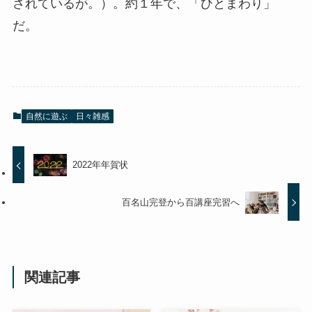
されているが。）。約１年で、「ひとまわり」
だ。
自然に遊ぶ
日々雑感
2022年年賀状
百名山完登から百講座完習へ
関連記事