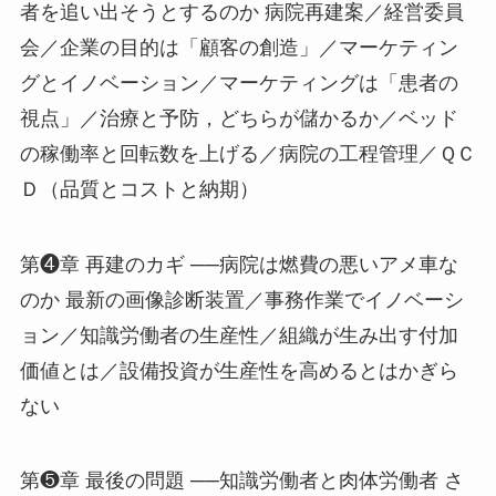
者を追い出そうとするのか 病院再建案／経営委員
会／企業の目的は「顧客の創造」／マーケティン
グとイノベーション／マーケティングは「患者の
視点」／治療と予防，どちらが儲かるか／ベッド
の稼働率と回転数を上げる／病院の工程管理／ＱＣ
Ｄ（品質とコストと納期）
第❹章 再建のカギ ──病院は燃費の悪いアメ車な
のか 最新の画像診断装置／事務作業でイノベーシ
ョン／知識労働者の生産性／組織が生み出す付加
価値とは／設備投資が生産性を高めるとはかぎら
ない
第❺章 最後の問題 ──知識労働者と肉体労働者 さ