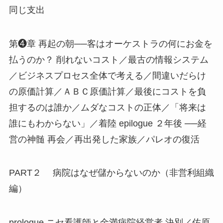
同じ支出
第❹章 再起の朝──客はオーケストラの何にお金を
払うのか？ 削れないコスト／最古の情報システム
／ビジネスプロセス全体で考える／間違いだらけ
の原価計算／ＡＢＣ原価計算／最後にコストを負
担するのは誰か／ムダなコストの正体／「将来は
誰にもわからない」／着陸 epilogue ２年後 ──経
営の神髄 再会／再出発した家族／パレオの復活
PART２ 病院はなぜ儲からないのか（非営利組織
編）
prologue ニセ看護師と金満病院経営者 決別／佐原