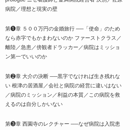
病院／理想と現実の壁
第❶章 ５００万円の金婚旅行 ──「使命」のため
なら赤字でもかまわないのか ファーストクラス／
離陸／急患／傍観者ドラッカー／病院はミッショ
ン第一でいいのか
第❷章 大介の決断 ──黒字でなければ生き残れな
い 根津の居酒屋／会社と病院の経営に違いはない
／病院のミッション／利益の本質／この病院を救
えるのは自分しかいない
第❸章 西園寺のレクチャー ──なぜ病院は入院患