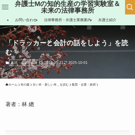
弁護士Mの知的生産の学習実験室＆
未来の法律事務所
お問い合わせ
法律事務所・弁護士業務案内
弁護士紹介
「ドラッカーと会計の話をしよう」を読
む
2018-05-31
2025-10-01
集団・企業・政府
ホーム
本の森
古い本・新しい本＿を読む
集団・企業・政府
著者：林 總