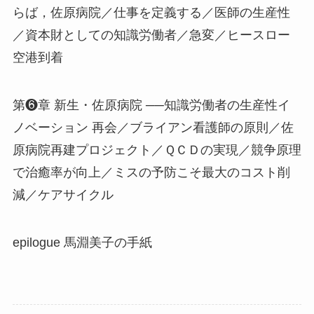
らば，佐原病院／仕事を定義する／医師の生産性
／資本財としての知識労働者／急変／ヒースロー
空港到着
第❻章 新生・佐原病院 ──知識労働者の生産性イ
ノベーション 再会／ブライアン看護師の原則／佐
原病院再建プロジェクト／ＱＣＤの実現／競争原理
で治癒率が向上／ミスの予防こそ最大のコスト削
減／ケアサイクル
epilogue 馬淵美子の手紙