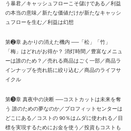
う暴君／キャッシュフローこそ儲けである／利益
の本当の意味／新たな価値だけが新たなキャッシ
ュフローを生む／利益は幻想
第❷章 あかりの消えた機内 ──「松」「竹」
「梅」はどれがお得か？ 消灯時間／豊富なメニュ
ーは誰のため？／売れる商品はごく一部／商品ラ
インナップを売れ筋に絞り込む／商品のライフサ
イクル
第❸章 真夜中の決断 ──コストカットは未来を奪
う 誰のための夢なのか／プロフィットセンターは
どこにある／コストの 90％はムダに使われる／目
標を実現するためにお金を使う／投資もコストも