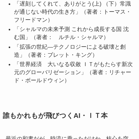
「遅刻してくれて、ありがとう(上) （下）常識
が通じない時代の生き方」（著者：トーマス・
フリードマン）
「シャルマの未来予測 これから成長する国 沈
む国」（著者： ルチル・シャルマ）
「拡張の世紀―テクノロジーによる破壊と創
造」（著者：ブレット・キング）
「世界経済 大いなる収斂 ＩＴがもたらす新次
元のグローバリゼーション」（著者：リチャー
ド・ボールドウィン）
誰もかれもが飛びつくAI・ＩＴ本
最近の和書だが，時流に乗っただけか，核心を突