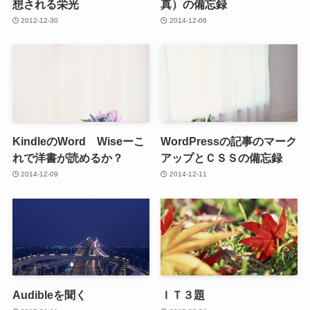
想される栄光
真）の備忘録
2012-12-30
2014-12-06
KindleのWord Wiseーこ
WordPressの記事のマーク
れで洋書が読めるか？
アップとＣＳＳの備忘録
2014-12-09
2014-12-11
Audibleを聞く
ＩＴ３題