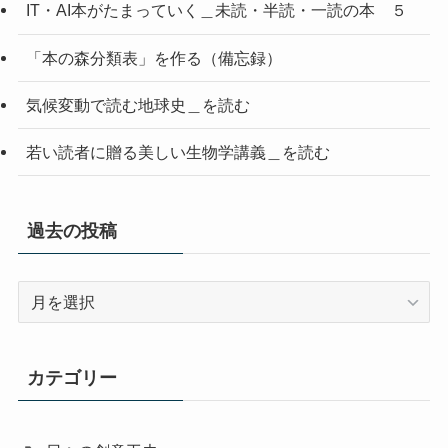
IT・AI本がたまっていく＿未読・半読・一読の本 ５
「本の森分類表」を作る（備忘録）
気候変動で読む地球史＿を読む
若い読者に贈る美しい生物学講義＿を読む
過去の投稿
過
去
の
投
カテゴリー
稿