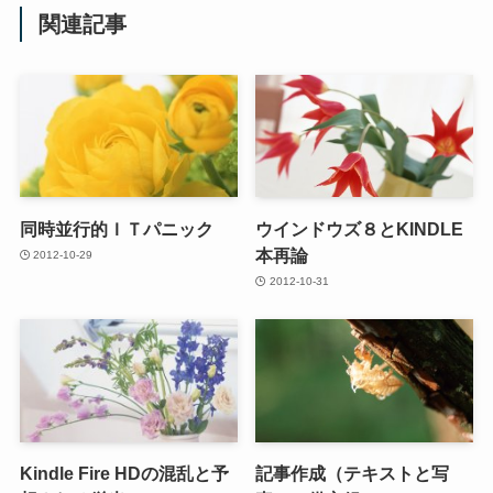
関連記事
同時並行的ＩＴパニック
ウインドウズ８とKINDLE
本再論
2012-10-29
2012-10-31
Kindle Fire HDの混乱と予
記事作成（テキストと写