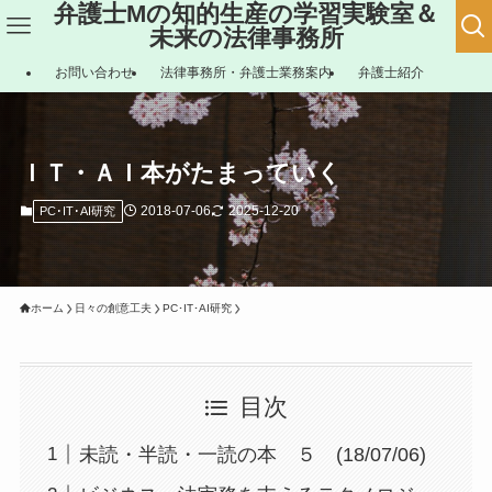
弁護士Mの知的生産の学習実験室＆
未来の法律事務所
お問い合わせ
法律事務所・弁護士業務案内
弁護士紹介
ＩＴ・ＡＩ本がたまっていく
2018-07-06
2025-12-20
PC･IT･AI研究
ホーム
日々の創意工夫
PC･IT･AI研究
目次
未読・半読・一読の本 ５ (18/07/06)