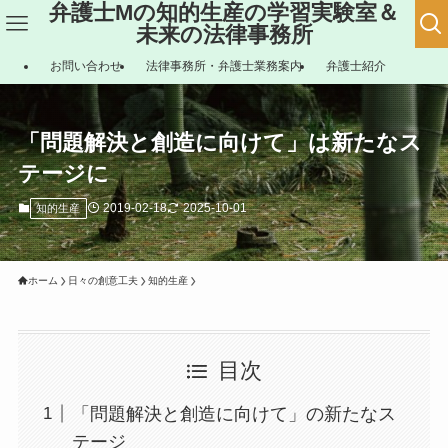
弁護士Mの知的生産の学習実験室＆
未来の法律事務所
お問い合わせ
法律事務所・弁護士業務案内
弁護士紹介
「問題解決と創造に向けて」は新たなス
テージに
2019-02-18
2025-10-01
知的生産
ホーム
日々の創意工夫
知的生産
目次
「問題解決と創造に向けて」の新たなス
テージ