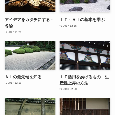
アイデアをカタチにする・
ＩＴ・ＡＩの基本を学ぶ
各論
2017-12-15
2017-11-25
ＡＩの最先端を知る
ＩＴ活用を妨げるもの－生
産性上昇の方法
2017-12-19
2018-02-28