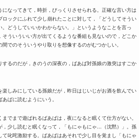
うになってきて，時折，びっくりさせられる。正確な言い方は
ブロックにふれて少し崩れたことに対して，「どうしてそうい
い。どうしていいかわからない。」というようなことを言っ
，そういういい方が出てくるような番組も見ないので，どこか
の間でのそういうやり取りを想像するのがむつかしい。
りするのだが，きのうの深夜の，ばあば対孫娘の激突はすごか
を楽しみにしている孫娘だが，昨日はじいじがお酒を飲んでい
ばあばに読むようにいう。
くまでまで遊ばれるばあばは，夜になると眠くて仕方がない。
が，少し読むと眠くなって，「もにゃもにゃ…（沈黙）」。孫
して叱咤激励する。ばあばはあそれで少し目を覚まし「もにゃ