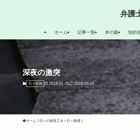
弁護
ホーム
記事一覧
本の森
知的
深夜の激突
2018-01-29
2020-10-15
日々雑感
ホーム
日々の創意工夫
日々雑感