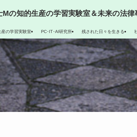
士Mの知的生産の学習実験室＆未来の法律
生産の学習実験室
PC･IT･AI研究所
残された日々を生きる