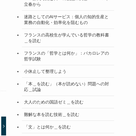
立春から
迷路としてのAIサービス：個人の知的生産と
業務の自動化・効率化を阻むもの
フランスの高校生が学んでいる哲学の教科書
＿を読む
フランスの「哲学とは何か」：バカロレアの
哲学試験
小休止して整理しよう
「本＿を読む」（本が読めない）問題への対
応＿試論
大人のための国語ゼミ＿を読む
難解な本を読む技術＿を読む
「文」とは何か＿を読む