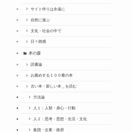
サイト作りは永遠に
自然に遊ぶ
文化・社会の中で
日々雑感
本の森
読書論
お薦めする１００冊の本
古い本・新しい本＿を読む
方法論
人１：人類・身心・行動
人２：思考・思想・生活・文化
集団・企業・政府