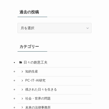
過去の投稿
過
去
の
投
カテゴリー
稿
日々の創意工夫
知的生産
PC･IT･AI研究
残された日々を生きる
社会・世界の問題
未来の法律事務所