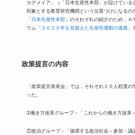
カデメイア」（「日本生産性本部」が設けている
対象とする教育研究機関という位置づけになるの
「
日本生産性本部
」のそれぞれの紹介のため，Ｈ
ウム「
２０２５年を見据えた生産性運動の進路
」
政策提言の内容
「政策提言発表会」では，それぞれ１０人程度の
った。
➀働き方改革グループ－「これからの働き方改革
②政治グループ－「循環する政治社会～参加・議