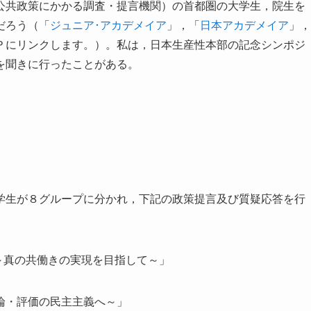
公共政策にかかる調査・提言機関）の首都圏の大学生，院生を
だろう（「
ジュニア･アカデメイア
」，「
日本アカデメイア
」，
Ｐにリンクします。）。私は，日本生産性本部の記念シンポジ
を聞きに行ったことがある。
学生が８グループに分かれ，下記の政策提言及び質疑応答を行
～真の共働きの実現を目指して～」
論・評価の民主主義へ～」