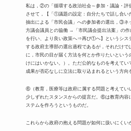
私は，②の「循環する政治社会～参加・議論・評
させて，【「①議題の設定：自分たちで話し合い
抽出による「市民会議」への参加者の選出，③ネ
方議会議員との協働 →「市民議会提出法案」の
を行い、より良い政策へ⇒再び①へ】というシス
する政府主導部の選出過程であるが，それだけで
に，市民の目が届く方法を何とか作りたいという
けにはいかない。）。ただ公的なものを考えてい
成果が否応なしに立法に取り込まれるという方向
⑥（教育，医療等は政府に属する問題と考えてい
少しずれたスタンスからの提言だ。⑥は教育内容
ステムを作ろうというものだ。
これらから政府の抱える問題が如何に扱いにくい