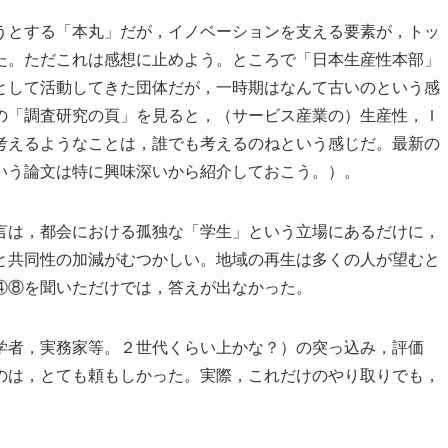
うとする「本丸」だが，イノベーションを支える要素が，トッ
た。ただこれは感想に止めよう。ところで「日本生産性本部」
として活動してきた団体だが，一時期はなんて古いのという感
の「調査研究の頁」を見ると，（サービス産業の）生産性，Ｉ
考えるようなことは，誰でも考えるのねという感じだ。最新の
いう論文は特に興味深いから紹介しておこう。）。
言は，都会における孤独な「学生」という立場にあるだけに，
と共同性の加減がむつかしい。地域の再生は多くの人が望むと
④⑧を聞いただけでは，答えが出なかった。
学者，実務家等。２世代くらい上かな？）の突っ込み，評価
のは，とても頼もしかった。実際，これだけのやり取りでも，
。