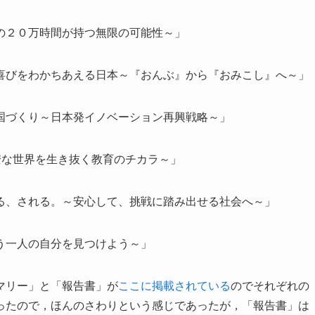
の２０万時間が持つ無限の可能性～」
喜びをわかちあえる日本～『おんぶ』から『おみこし』へ～」
国づくり～日本発イノベーション再興戦略～」
安な世界を生き抜く教育のチカラ～」
る、される。～安心して、挑戦に踏み出せる社会へ～」
う一人の自分を見つけよう～」
マリー」と「報告書」が
ここに掲載されている
のでそれぞれの
ったので，ほんのさわりという感じであったが，「報告書」は