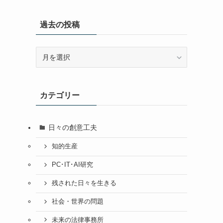
過去の投稿
過
去
の
投
カテゴリー
稿
日々の創意工夫
知的生産
PC･IT･AI研究
残された日々を生きる
社会・世界の問題
未来の法律事務所