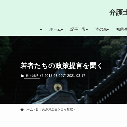
弁護
ホーム
記事一覧
本の森
知的
若者たちの政策提言を聞く
2018-03-20
2021-03-17
日々雑感
ホーム
日々の創意工夫
日々雑感