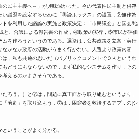
価の民主主義へ～」が興味深かった。今の代表性民主制と併存
たい議題を設定するために「輿論ボックス」の設置，②無作為
ットを利用した議論の実施と政策決定：「市民議会」と国会/地
作成と、合議による報告書の作成，④政策の実行，⑤市民が評価
テムを作ろうというのである。選挙は，公共政策を立案・実行
はなかなか政府の活動がうまく行かない。人選より政策内容
のは，私も共通の思いだ（パブリックコメントでＯＫというわ
てもどうにもならないので，まず私的なシステムを作り，その
を考えるのがよさそうである。
いだろう。）と⑦は，問題に真正面から取り組むというより，
に「演劇」を取り込もう，⑦は，困窮者を救済するアプリの[シ
かということがよく分かる。