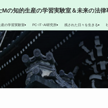
士Mの知的生産の学習実験室＆未来の法律
生産の学習実験室
PC･IT･AI研究所
残された日々を生きる