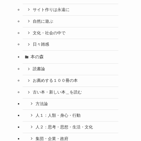
サイト作りは永遠に
自然に遊ぶ
文化・社会の中で
日々雑感
本の森
読書論
お薦めする１００冊の本
古い本・新しい本＿を読む
方法論
人１：人類・身心・行動
人２：思考・思想・生活・文化
集団・企業・政府