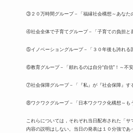
③２０万時間グループ－「福縁社会構想～あなた
④社会全体で子育てグループ－「子育ての負担と
⑤イノベーショングループ－「３０年後も誇れる
⑥教育グループ－「頼れるのは自分“自信”！～不
⑦社会保障グループ－「『私』が『社会保障』す
⑧ワクワクグループ－「日本ワクワク化構想～も
これらについては，それぞれ当日配布された「サ
内容の説明はしない。当日の発表は１０分強であ