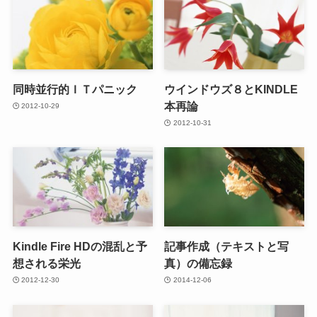
同時並行的ＩＴパニック
ウインドウズ８とKINDLE
本再論
2012-10-29
2012-10-31
Kindle Fire HDの混乱と予
記事作成（テキストと写
想される栄光
真）の備忘録
2012-12-30
2014-12-06