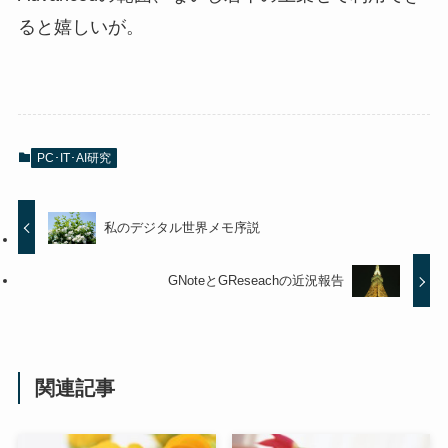
ると嬉しいが。
PC･IT･AI研究
私のデジタル世界メモ序説
GNoteとGReseachの近況報告
関連記事