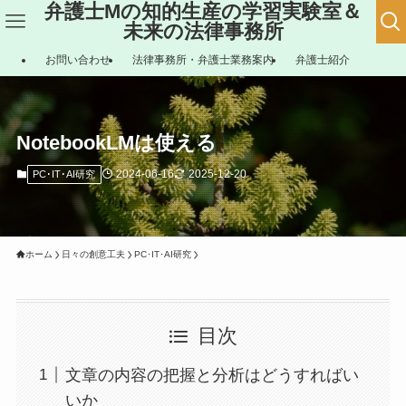
弁護士Mの知的生産の学習実験室＆
未来の法律事務所
お問い合わせ
法律事務所・弁護士業務案内
弁護士紹介
NotebookLMは使える
2024-06-16
2025-12-20
PC･IT･AI研究
ホーム
日々の創意工夫
PC･IT･AI研究
目次
文章の内容の把握と分析はどうすればい
いか