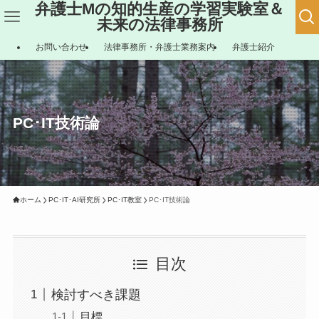
弁護士Mの知的生産の学習実験室＆
未来の法律事務所
お問い合わせ
法律事務所・弁護士業務案内
弁護士紹介
PC･IT技術論
ホーム
PC･IT･AI研究所
PC･IT教室
PC･IT技術論
目次
検討すべき課題
目標