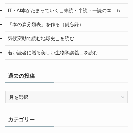
IT・AI本がたまっていく＿未読・半読・一読の本 ５
「本の森分類表」を作る（備忘録）
気候変動で読む地球史＿を読む
若い読者に贈る美しい生物学講義＿を読む
過去の投稿
過
去
の
投
カテゴリー
稿