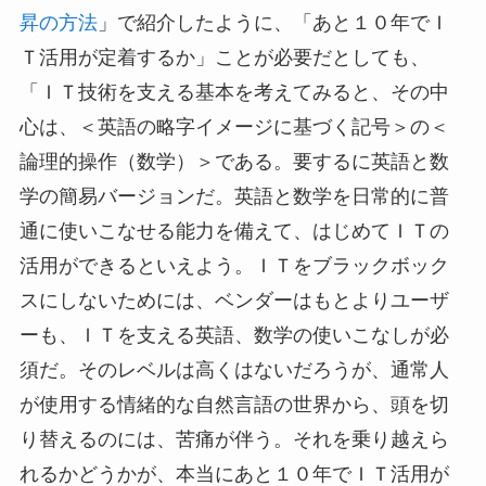
昇の方法
」で紹介したように、「あと１０年でＩ
Ｔ活用が定着するか」ことが必要だとしても、
「ＩＴ技術を支える基本を考えてみると、その中
心は、＜英語の略字イメージに基づく記号＞の＜
論理的操作（数学）＞である。要するに英語と数
学の簡易バージョンだ。英語と数学を日常的に普
通に使いこなせる能力を備えて、はじめてＩＴの
活用ができるといえよう。ＩＴをブラックボック
スにしないためには、ベンダーはもとよりユーザ
ーも、ＩＴを支える英語、数学の使いこなしが必
須だ。そのレベルは高くはないだろうが、通常人
が使用する情緒的な自然言語の世界から、頭を切
り替えるのには、苦痛が伴う。それを乗り越えら
れるかどうかが、本当にあと１０年でＩＴ活用が