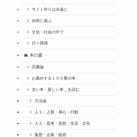
サイト作りは永遠に
自然に遊ぶ
文化・社会の中で
日々雑感
本の森
読書論
お薦めする１００冊の本
古い本・新しい本＿を読む
方法論
人１：人類・身心・行動
人２：思考・思想・生活・文化
集団・企業・政府