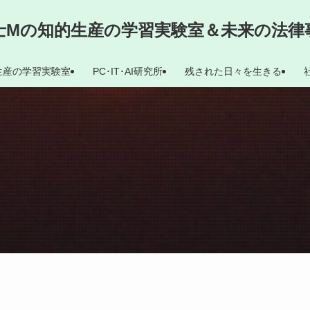
士Mの知的生産の学習実験室＆未来の法律
生産の学習実験室
PC･IT･AI研究所
残された日々を生きる