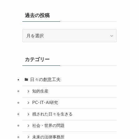
過去の投稿
過
去
の
投
カテゴリー
稿
日々の創意工夫
知的生産
PC･IT･AI研究
残された日々を生きる
社会・世界の問題
未来の法律事務所